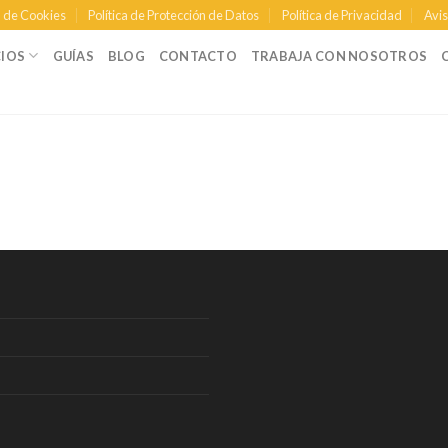
a de Cookies
Política de Protección de Datos
Política de Privacidad
Avis
CIOS
GUÍAS
BLOG
CONTACTO
TRABAJA CON NOSOTROS