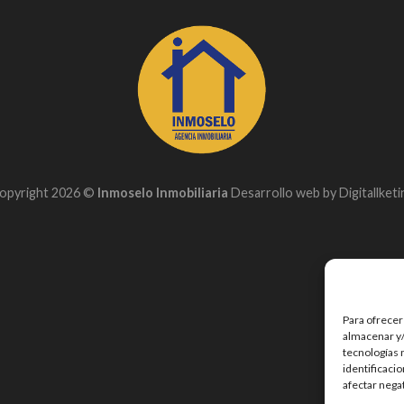
opyright 2026 ©
Inmoselo Inmobiliaria
Desarrollo web by
Digitallketi
Para ofrecer
almacenar y/
tecnologías 
identificaci
afectar nega