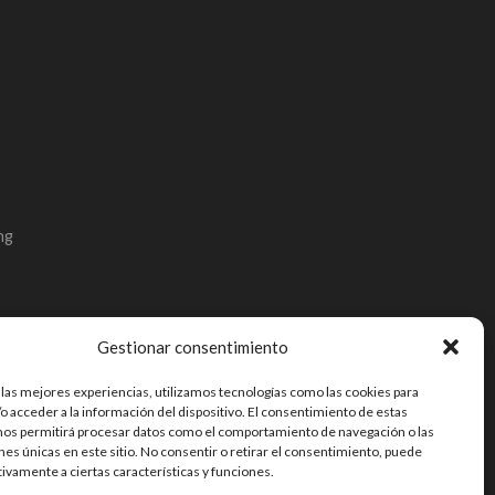
ng
Gestionar consentimiento
 las mejores experiencias, utilizamos tecnologías como las cookies para
o acceder a la información del dispositivo. El consentimiento de estas
nos permitirá procesar datos como el comportamiento de navegación o las
ones únicas en este sitio. No consentir o retirar el consentimiento, puede
tivamente a ciertas características y funciones.