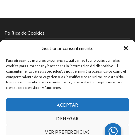
Política de Cookies
Política de Protección de Datos
Gestionar consentimiento
Política de Privacidad
Para ofrecer las mejores experiencias, utilizamos tecnologías como las
cookies para almacenar y/o acceder a la información del dispositivo. El
Aviso Legal
consentimiento de estas tecnologías nos permitirá procesar datos como el
comportamiento de navegación o las identificaciones únicas en este sitio.
No consentir o retirar el consentimiento, puede afectar negativamente a
ciertas características y funciones.
ACEPTAR
DENEGAR
VER PREFERENCIAS