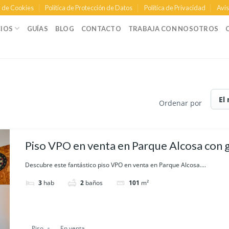
a de Cookies
Política de Protección de Datos
Política de Privacidad
Avis
CIOS
GUÍAS
BLOG
CONTACTO
TRABAJA CON NOSOTROS
Ordenar por
Piso VPO en venta en Parque Alcosa con g
trastero
Descubre este fantástico piso VPO en venta en Parque Alcosa....
3
hab
2
baños
101
m²
Piso
En venta