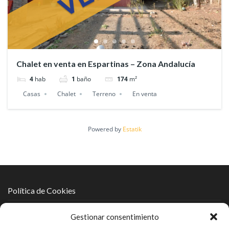
Chalet en venta en Espartinas – Zona Andalucía
4
hab
1
baño
174
m²
Casas
Chalet
Terreno
En venta
Powered by
Estatik
Política de Cookies
Política de Protección de Datos
Gestionar consentimiento