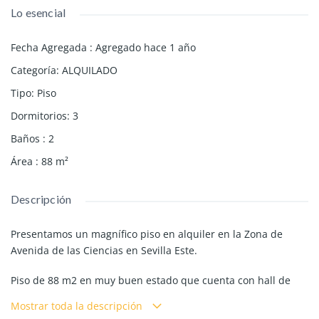
Lo esencial
Fecha Agregada
:
Agregado hace 1 año
Categoría
:
ALQUILADO
Tipo
:
Piso
Dormitorios
:
3
Baños
:
2
Área
:
88
m²
Descripción
Presentamos un magnífico piso en alquiler en la Zona de
Avenida de las Ciencias en Sevilla Este.
Piso de 88 m2 en muy buen estado que cuenta con hall de
entrada, cocina amueblada y con electrodomésticos, amplio
Mostrar toda la descripción
salón - comedor, muy luminoso. Dispone de tres dormitorios,