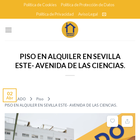
Skip
Política de Cookies
Política de Protección de Datos
to
Política de Privacidad
Aviso Legal
content
PISO EN ALQUILER EN SEVILLA
ESTE- AVENIDA DE LAS CIENCIAS.
02
Abr
ALQUILADO
Piso
PISO EN ALQUILER EN SEVILLA ESTE- AVENIDA DE LAS CIENCIAS.