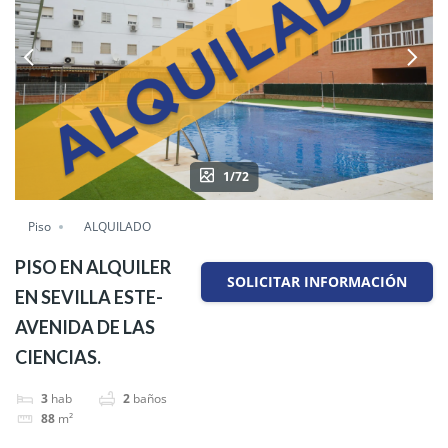
1/72
Piso
ALQUILADO
PISO EN ALQUILER
SOLICITAR INFORMACIÓN
EN SEVILLA ESTE-
AVENIDA DE LAS
CIENCIAS.
3
hab
2
baños
88
m²