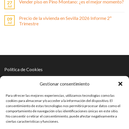
Vender piso en Pino Montano: ¿es el mejor momento?
27
Jul
Precio de la vivienda en Sevilla 2026 Informe 2º
09
Jul
Trimestre
Política de Cookies
Política de Protección de Datos
Gestionar consentimiento
Política de Privacidad
Para ofrecer las mejores experiencias, utilizamos tecnologías como las
cookies para almacenar y/o acceder a la información del dispositivo. El
Aviso Legal
consentimiento de estas tecnologías nos permitirá procesar datos como el
comportamiento de navegación o las identificaciones únicas en este sitio.
No consentir o retirar el consentimiento, puede afectar negativamente a
ciertas características y funciones.