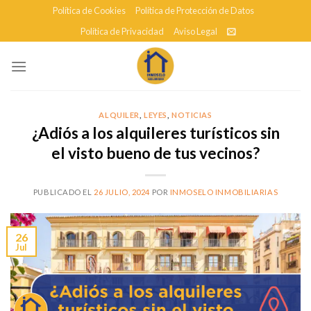
Skip
Política de Cookies
Política de Protección de Datos
to
Política de Privacidad
Aviso Legal
content
ALQUILER
,
LEYES
,
NOTICIAS
¿Adiós a los alquileres turísticos sin
el visto bueno de tus vecinos?
PUBLICADO EL
26 JULIO, 2024
POR
INMOSELO INMOBILIARIAS
26
Jul