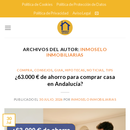
Skip
Política de Cookies
Política de Protección de Datos
to
Política de Privacidad
Aviso Legal
content
ARCHIVOS DEL AUTOR:
INMOSELO
INMOBILIARIAS
COMPRA
,
CONSEJOS
,
GUIA
,
HIPOTECAS
,
NOTICIAS
,
TIPS
¿63.000 € de ahorro para comprar casa
en Andalucía?
PUBLICADO EL
30 JULIO, 2026
POR
INMOSELO INMOBILIARIAS
30
Jul