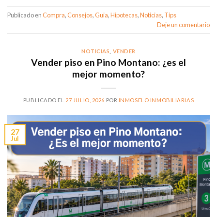
Publicado en
Compra
,
Consejos
,
Guia
,
Hipotecas
,
Noticias
,
Tips
Deje un comentario
NOTICIAS
,
VENDER
Vender piso en Pino Montano: ¿es el
mejor momento?
PUBLICADO EL
27 JULIO, 2026
POR
INMOSELO INMOBILIARIAS
27
Jul