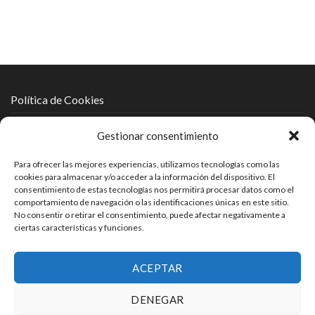
Política de Cookies
Política de Protección de Datos
Gestionar consentimiento
Política de Privacidad
Para ofrecer las mejores experiencias, utilizamos tecnologías como las
cookies para almacenar y/o acceder a la información del dispositivo. El
Aviso Legal
consentimiento de estas tecnologías nos permitirá procesar datos como el
comportamiento de navegación o las identificaciones únicas en este sitio.
No consentir o retirar el consentimiento, puede afectar negativamente a
ciertas características y funciones.
ACEPTAR
DENEGAR