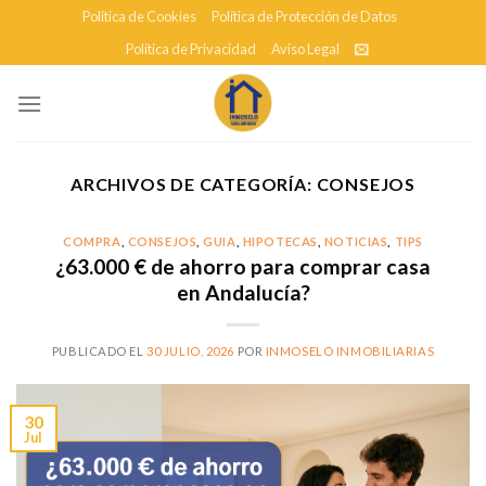
Skip
Política de Cookies
Política de Protección de Datos
to
Política de Privacidad
Aviso Legal
content
ARCHIVOS DE CATEGORÍA:
CONSEJOS
COMPRA
,
CONSEJOS
,
GUIA
,
HIPOTECAS
,
NOTICIAS
,
TIPS
¿63.000 € de ahorro para comprar casa
en Andalucía?
PUBLICADO EL
30 JULIO, 2026
POR
INMOSELO INMOBILIARIAS
30
Jul