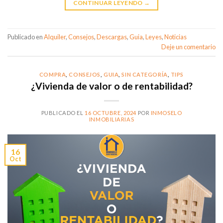
CONTINUAR LEYENDO
→
Publicado en
Alquiler
,
Consejos
,
Descargas
,
Guia
,
Leyes
,
Noticias
Deje un comentario
COMPRA
,
CONSEJOS
,
GUIA
,
SIN CATEGORÍA
,
TIPS
¿Vivienda de valor o de rentabilidad?
PUBLICADO EL
16 OCTUBRE, 2024
POR
INMOSELO
INMOBILIARIAS
16
Oct