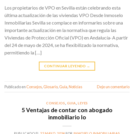
Los propietarios de VPO en Sevilla están celebrando esta
última actualización de las viviendas VPO Desde Inmoselo
Inmobiliarias Sevilla se complace en informarles sobre una
importante actualización en la normativa que regula las
Viviendas de Protección Oficial (VPO) en Andalucía· A partir
del 24 de mayo de 2024, se ha flexibilizado la normativa,
permitiendo la […]
CONTINUAR LEYENDO
→
Publicado en
Consejos
,
Glosario
,
Guia
,
Noticias
Deje un comentario
CONSEJOS
,
GUIA
,
LEYES
5 Ventajas de contar con abogado
inmobiliario lo
PUBLICADO EL
22 MAYO, 2024
POR
INMOSELO INMOBILIARIAS