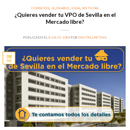
CONSEJOS
,
GLOSARIO
,
GUIA
,
NOTICIAS
¿Quieres vender tu VPO de Sevilla en el
Mercado libre?
PUBLICADO EL
8 JULIO, 2024
POR
DIGITALLKETING
08
Jul