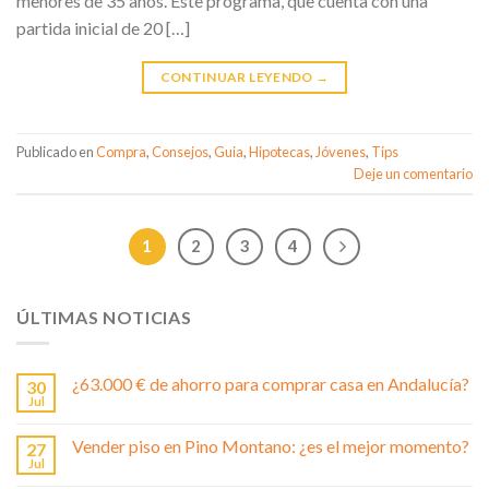
menores de 35 años. Este programa, que cuenta con una
partida inicial de 20 […]
CONTINUAR LEYENDO
→
Publicado en
Compra
,
Consejos
,
Guia
,
Hipotecas
,
Jóvenes
,
Tips
Deje un comentario
1
2
3
4
ÚLTIMAS NOTICIAS
¿63.000 € de ahorro para comprar casa en Andalucía?
30
Jul
Vender piso en Pino Montano: ¿es el mejor momento?
27
Jul