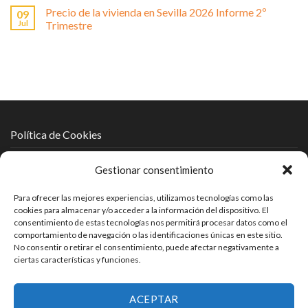
Precio de la vivienda en Sevilla 2026 Informe 2º
09
Jul
Trimestre
Política de Cookies
Política de Protección de Datos
Gestionar consentimiento
Política de Privacidad
Para ofrecer las mejores experiencias, utilizamos tecnologías como las
cookies para almacenar y/o acceder a la información del dispositivo. El
Aviso Legal
consentimiento de estas tecnologías nos permitirá procesar datos como el
comportamiento de navegación o las identificaciones únicas en este sitio.
No consentir o retirar el consentimiento, puede afectar negativamente a
ciertas características y funciones.
ACEPTAR