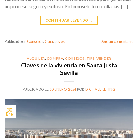
un proceso seguro y exitoso. En Inmoselo Inmobiliarias, […]
CONTINUAR LEYENDO
→
Publicado en
Consejos
,
Guia
,
Leyes
Deje un comentario
ALQUILER
,
COMPRA
,
CONSEJOS
,
TIPS
,
VENDER
Claves de la vivienda en Santa justa
Sevilla
PUBLICADO EL
30 ENERO, 2024
POR
DIGITALLKETING
30
Ene