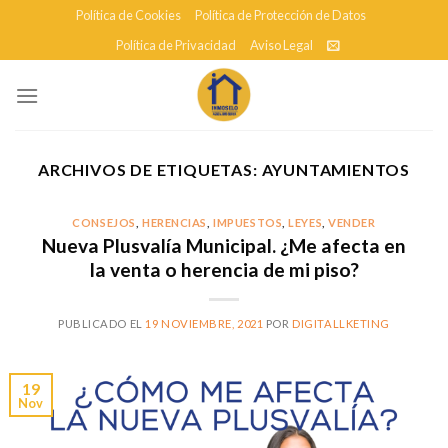
Skip
Política de Cookies
Política de Protección de Datos
to
Política de Privacidad
Aviso Legal
content
ARCHIVOS DE ETIQUETAS:
AYUNTAMIENTOS
CONSEJOS
,
HERENCIAS
,
IMPUESTOS
,
LEYES
,
VENDER
Nueva Plusvalía Municipal. ¿Me afecta en
la venta o herencia de mi piso?
PUBLICADO EL
19 NOVIEMBRE, 2021
POR
DIGITALLKETING
19
Nov