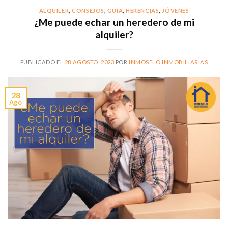
ALQUILER
,
CONSEJOS
,
GUIA
,
HERENCIAS
,
JÓVENES
¿Me puede echar un heredero de mi
alquiler?
PUBLICADO EL
28 AGOSTO, 2023
POR
INMOSELO INMOBILIARIAS
28
Ago