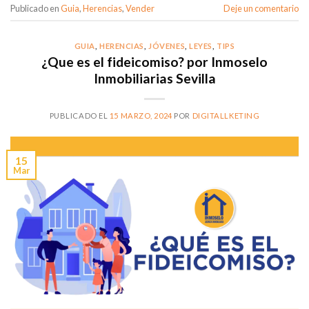
Publicado en
Guia
,
Herencias
,
Vender
Deje un comentario
GUIA
,
HERENCIAS
,
JÓVENES
,
LEYES
,
TIPS
¿Que es el fideicomiso? por Inmoselo
Inmobiliarias Sevilla
PUBLICADO EL
15 MARZO, 2024
POR
DIGITALLKETING
15
Mar