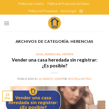
Skip
Política de Cookies
Política de Protección de Datos
to
Política de Privacidad
Aviso Legal
content
ARCHIVOS DE CATEGORÍA:
HERENCIAS
GUIA
,
HERENCIAS
,
VENDER
Vender una casa heredada sin registrar:
¿Es posible?
PUBLICADO EL
21 MARZO, 2024
POR
DIGITALLKETING
21
Mar